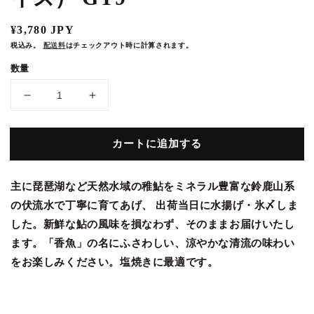
ア
(1)
通
¥3,780 JPY
を
開
常
税込み。
配送料
はチェックアウト時に計算されます。
く
価
数量
格
【夏
【夏
季
季
限
限
カートに追加する
定】
定】
活
活
〆
〆
主に琵琶湖など天然水域の稚鮎をミネラル豊富な鈴鹿山系
あ
あ
の伏流水で丁寧に育てあげ、 出荷当日に水揚げ・氷〆しま
ゆ
ゆ
した。新鮮な鮎の風味を損なわず、そのままお届けいたし
（大
（大
ます。「香魚」の名にふさわしい、涼やかな清流の味わい
サ
サ
をお楽しみください。塩焼きに最適です。
イ
イ
ズ）
ズ）
GY9
GY9