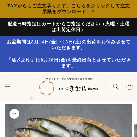
コンテ
FAXからもご注文承ります。こちらをクリックして注文
ンツに
用紙をダウンロード
進む
配送日時指定はカートからご指定ください（火曜・土曜
は出荷定休日）
お盆期間は8月14日(金)・15日(土)の出荷をお休みさせて
いただきます。
「活〆あゆ」は8月28日(金)を最終出荷とさせていただき
ます。
カ
ー
ト
商品情
報にス
キップ