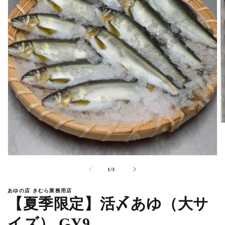
モ
ー
の
1
/
3
ダ
ル
あゆの店 きむら業務用店
で
【夏季限定】活〆あゆ（大サ
メ
(2
デ
イズ） GY9
ィ