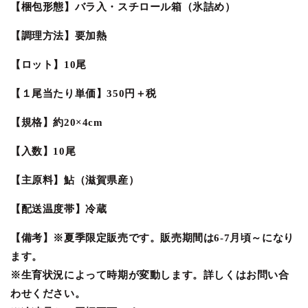
の
の
【梱包形態】バラ入・スチロール箱（氷詰め）
数
数
【調理方法】要加熱
量
量
を
を
【ロット】10尾
減
増
ら
や
【１尾当たり単価】350円＋税
す
す
【規格】約20×4cm
【入数】10尾
【主原料】鮎（滋賀県産）
【配送温度帯】冷蔵
【備考】※夏季限定販売です。販売期間は6-7月頃～になり
ます。
※生育状況によって時期が変動します。詳しくはお問い合
わせください。